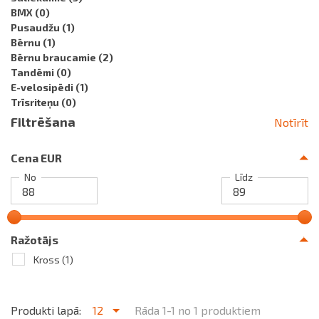
BMX
(0)
Pusaudžu
(1)
Bērnu
(1)
Bērnu braucamie
(2)
Tandēmi
(0)
E-velosipēdi
(1)
Trīsriteņu
(0)
Filtrēšana
Notīrīt
Cena EUR
No
Līdz
Ražotājs
Kross
(1)
Produkti lapā:
12
Rāda 1-1 no 1 produktiem