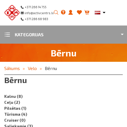
+371 266 14 755
info@activcentrs.lv
+371 286 68 983
KATEGORIJAS
Bērnu
Sākums
Velo
Bērnu
Bērnu
Kalnu
(8)
Ceļu
(2)
Pilsētas
(1)
Tūrisma
(4)
Cruiser
(0)
Saliekamie
(3)