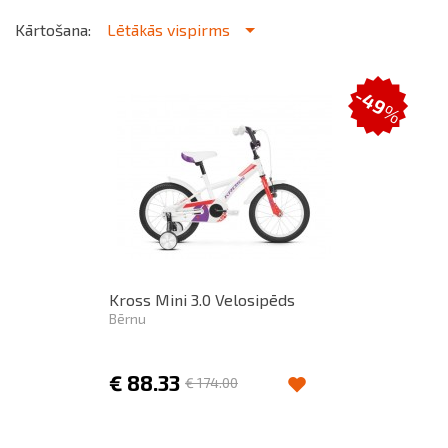
Kārtošana:
Lētākās vispirms
-49
%
Kross Mini 3.0 Velosipēds
Bērnu
€
88.33
€
174.00