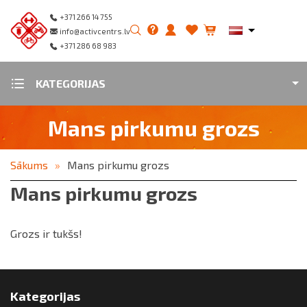
+371 266 14 755
info@activcentrs.lv
+371 286 68 983
KATEGORIJAS
Mans pirkumu grozs
Sākums
Mans pirkumu grozs
Mans pirkumu grozs
Grozs ir tukšs!
Kategorijas