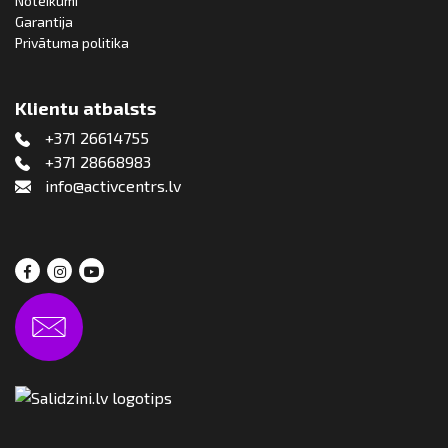
Noteikumi
Garantija
Privātuma politika
Klientu atbalsts
+371 26614755
+371 28668983
info@activcentrs.lv