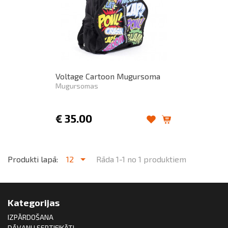
Voltage Cartoon Mugursoma
Mugursomas
€
35.00
Produkti lapā:
12
Rāda 1-1 no 1 produktiem
Kategorijas
IZPĀRDOŠANA
DĀVANU SERTIFIKĀTI