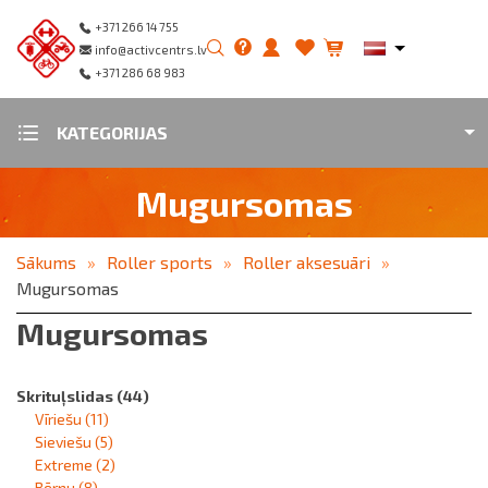
+371 266 14 755
info@activcentrs.lv
+371 286 68 983
KATEGORIJAS
Mugursomas
Sākums
Roller sports
Roller aksesuāri
Mugursomas
Mugursomas
Skrituļslidas
(44)
Vīriešu
(11)
Sieviešu
(5)
Extreme
(2)
Bērnu
(8)