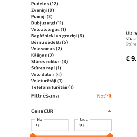
Pudeles
(12)
Zvaniņi
(9)
Pumpji
(3)
Dubļusargi
(11)
Veloatslēgas
(1)
Ultra
Bagāžnieki un groziņi
(6)
stūr
Bērnu sēdekļi
(5)
Stūre
Velosomas
(2)
Kājiņas
(3)
€
9
Stūres rokturi
(8)
Stūres ragi
(1)
Velo datori
(4)
Veloturētāji
(1)
Telefona turētāji
(1)
Filtrēšana
Notīrīt
Cena EUR
No
Līdz