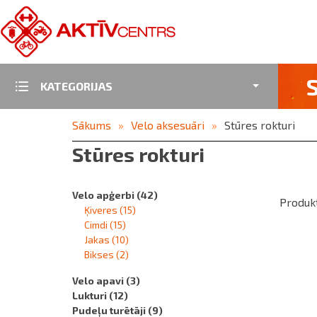
KATEGORIJAS
Sākums
Velo aksesuāri
Stūres rokturi
Stūres rokturi
Velo apģerbi
(42)
Produkt
Ķiveres
(15)
Cimdi
(15)
Jakas
(10)
Bikses
(2)
Velo apavi
(3)
Lukturi
(12)
Pudeļu turētāji
(9)