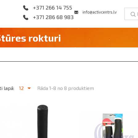
+371 266 14 755
info@activcentrs.lv
+371 286 68 983
Stūres rokturi
i lapā:
12
Rāda 1-8 no 8 produktiem