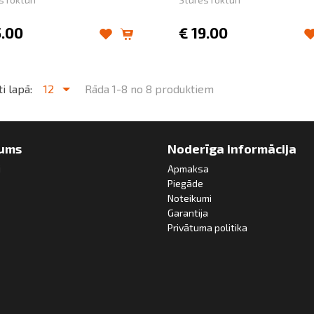
5.00
€
19.00
i lapā:
12
Rāda 1-8 no 8 produktiem
ums
Noderīga informācija
i
Apmaksa
Piegāde
Noteikumi
Garantija
Privātuma politika