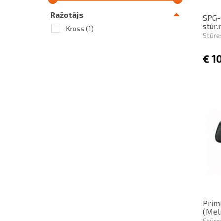
Ražotājs
SPG-
stūr
Kross
(1)
Stūre
€
1
Prim
(Meln
Stūre