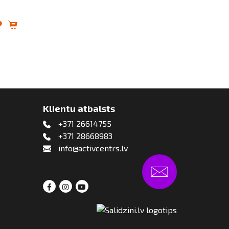
Klientu atbalsts
+371 26614755
+371 28668983
info@activcentrs.lv