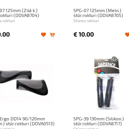
07 125mm (Zilā k.)
SPG-07 125mm (Meln.)
.rokturi (DDVA8704)
stūr.rokturi (DDVA8705)
s rokturi
Stūres rokturi
0.00
€
10.00
Ergo DD14 90/120mm
SPG-39 130mm (Silikon.)
.) stūr.rokturi (DDVA0513)
stūr.rokturi (DDVA8717)
s rokturi
Stūres rokturi