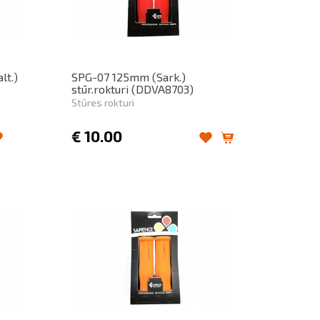
lt.)
SPG-07 125mm (Sark.)
stūr.rokturi (DDVA8703)
Stūres rokturi
€
10.00