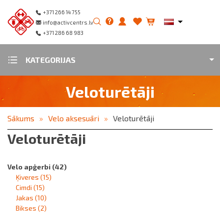
+371 266 14 755
info@activcentrs.lv
+371 286 68 983
KATEGORIJAS
Veloturētāji
Sākums
Velo aksesuāri
Veloturētāji
Veloturētāji
Velo apģerbi
(42)
Ķiveres
(15)
Cimdi
(15)
Jakas
(10)
Bikses
(2)