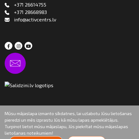
+371 26614755
+371 28668983
info@activcentrs.lv
Mūsu mājaslapa izmanto sīkdatnes, lai uzlabotu Jūsu lietošanas
pieredzi un mēs izprastu Jūs kā mūsu lapas apmeklētājus.
Turpinot lietot mūsu mājaslapu, Jūs piekrītat mūsu mājaslapas
Autortiesības: aktivcentr.lv, 2019
lietošanas noteikumiem!