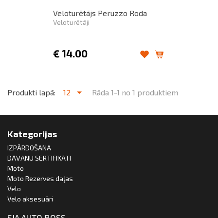
Veloturētājs Peruzzo Roda
Veloturētāji
€
14.00
Produkti lapā:
12
Rāda 1-1 no 1 produktiem
Kategorijas
IZPĀRDOŠANA
DĀVANU SERTIFIKĀTI
Moto
Moto Rezerves daļas
Velo
Velo aksesuāri
SIA AUTO BOSS