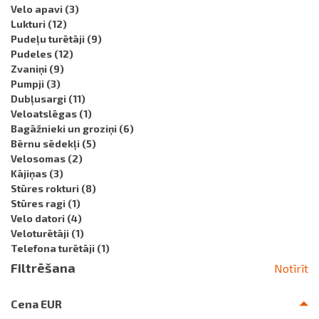
Velo apavi
(3)
Lukturi
(12)
Pudeļu turētāji
(9)
Pudeles
(12)
Zvaniņi
(9)
Pumpji
(3)
Dubļusargi
(11)
Veloatslēgas
(1)
Bagāžnieki un groziņi
(6)
Bērnu sēdekļi
(5)
Velosomas
(2)
Kājiņas
(3)
Stūres rokturi
(8)
Stūres ragi
(1)
Velo datori
(4)
Veloturētāji
(1)
Telefona turētāji
(1)
Filtrēšana
Notīrīt
Cena EUR