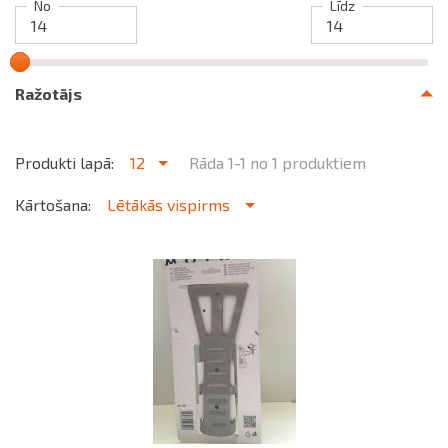
No
Līdz
Ražotājs
Produkti lapā:
12
Rāda 1-1 no 1 produktiem
Kārtošana:
Lētākās vispirms