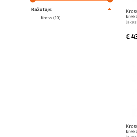
Ražotājs
Kross
krek
Kross
(10)
Jakas
€
4
Kros
krek
Jakas