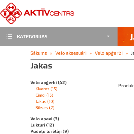
KATEGORIJAS
Sākums
Velo aksesuāri
Velo apģerbi
J
Jakas
Velo apģerbi
(42)
Produkt
Ķiveres
(15)
Cimdi
(15)
Jakas
(10)
Bikses
(2)
Velo apavi
(3)
Lukturi
(12)
Pudeļu turētāji
(9)