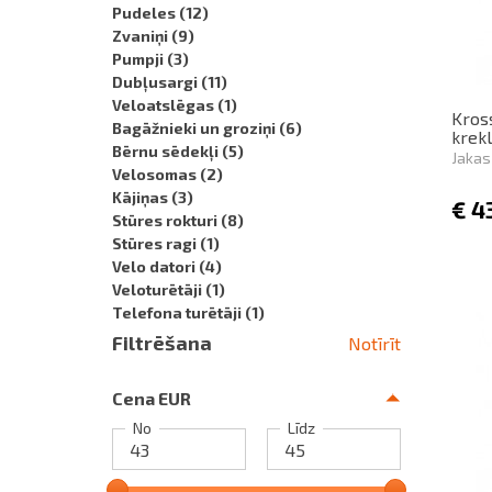
Pudeles
(12)
Zvaniņi
(9)
Pumpji
(3)
Dubļusargi
(11)
Veloatslēgas
(1)
Kross
Bagāžnieki un groziņi
(6)
krek
Bērnu sēdekļi
(5)
Jakas
Velosomas
(2)
Kājiņas
(3)
€
4
Stūres rokturi
(8)
Stūres ragi
(1)
Velo datori
(4)
Veloturētāji
(1)
Telefona turētāji
(1)
Filtrēšana
Notīrīt
Cena EUR
No
Līdz