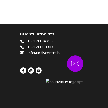
Klientu atbalsts
+371 26614755
+371 28668983
info@activcentrs.lv