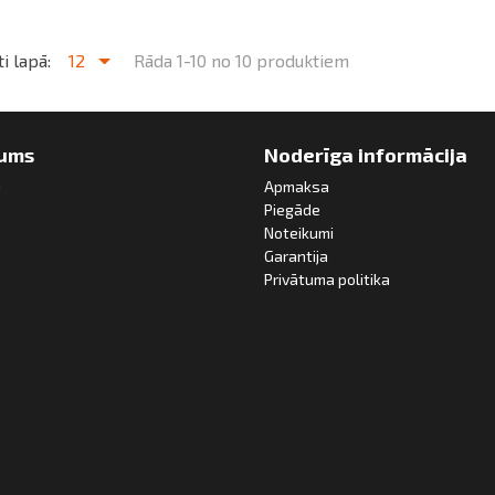
i lapā:
12
Rāda 1-10 no 10 produktiem
ums
Noderīga informācija
i
Apmaksa
Piegāde
Noteikumi
Garantija
Privātuma politika