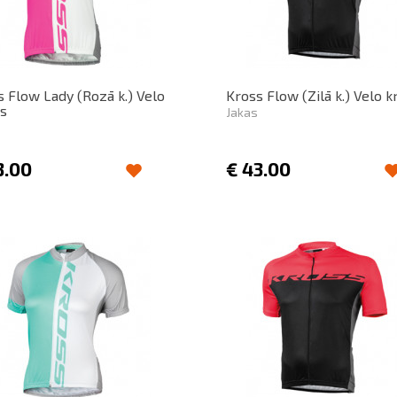
 Flow Lady (Rozā k.) Velo
Kross Flow (Zilā k.) Velo k
ls
Jakas
3.00
€
43.00