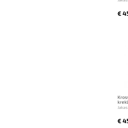
€
4
Kros
krek
Jakas
€
4