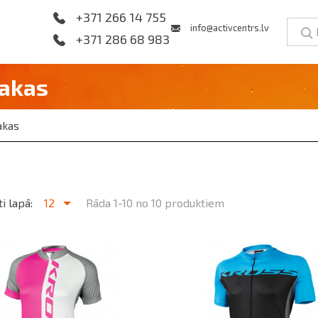
+371 266 14 755
info@activcentrs.lv
+371 286 68 983
Jakas
akas
i lapā:
12
Rāda 1-10 no 10 produktiem