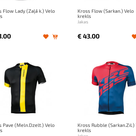
 Flow Lady (Zaļā k.) Velo
Kross Flow (Sarkan.) Velo
ls
krekls
Jakas
3.00
€
43.00
s Pave (Meln.Dzelt.) Velo
Kross Rubble (Sarkan.Zil.)
ls
krekls
Jakas