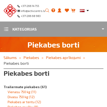
+371 266 14 755
info@activcentrs.lv
+371 286 68 983
KATEGORIJAS
Piekabes borti
Sākums
Piekabes
Piekabes aprīkojumi
Piekabes borti
Piekabes borti
Trailermate piekabes
(61)
Vienasu 750 kg
(11)
Divasu 750 kg
(12)
Piekabes ar tentu
(12)
Piekabes ar vāku
(8)