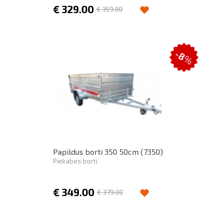
€
329.00
€
359.00
-8
%
Papildus borti 350 50cm (7350)
Piekabes borti
€
349.00
€
379.00