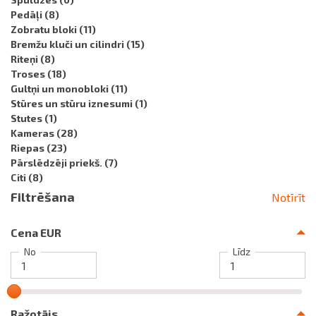
Pedāļi
(8)
Zobratu bloki
(11)
Bremžu kluči un cilindri
(15)
Riteņi
(8)
Troses
(18)
Gultņi un monobloki
(11)
Stūres un stūru iznesumi
(1)
Stutes
(1)
Kameras
(28)
Riepas
(23)
Pārslēdzēji priekš.
(7)
Citi
(8)
Filtrēšana
Notīrīt
Cena EUR
No
Līdz
Ražotājs