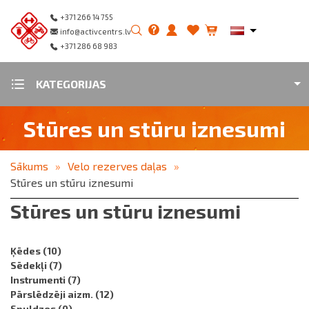
+371 266 14 755
info@activcentrs.lv
+371 286 68 983
KATEGORIJAS
Stūres un stūru iznesumi
Sākums
Velo rezerves daļas
Stūres un stūru iznesumi
Stūres un stūru iznesumi
Ķēdes
(10)
Sēdekļi
(7)
Instrumenti
(7)
Pārslēdzēji aizm.
(12)
Spuldzes
(0)