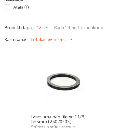
Atala
(1)
Produkti lapā:
12
Rāda 1-1 no 1 produktiem
Kārtošana:
Lētākās vispirms
Iznesuma paplāksne 1 1/8,
h=5mm (25070305)
Stūres un stūru iznesumi