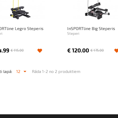
ORTline Legro Steperis
InSPORTline Big Steperis
ri
Steperi
4.99
€
120.00
€
115.00
€
175.00
i lapā:
12
Rāda 1-2 no 2 produktiem