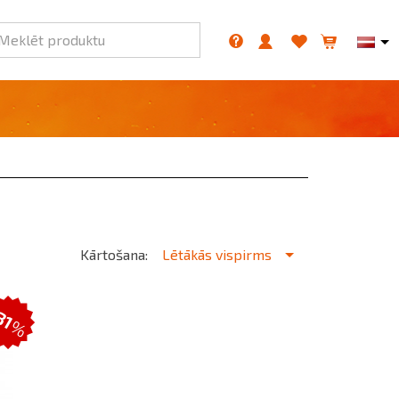
Meklēt produktu
Kārtošana:
Lētākās vispirms
31
%