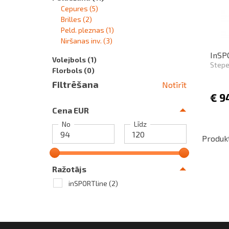
Cepures
(5)
Brilles
(2)
Peld. pleznas
(1)
Niršanas inv.
(3)
InSP
Volejbols
(1)
Stepe
Florbols
(0)
Filtrēšana
Notīrīt
€
9
Cena EUR
No
Līdz
Produkt
Ražotājs
inSPORTline
(2)