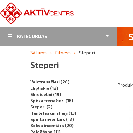
KATEGORIJAS
Sākums
Fitness
Steperi
Steperi
Velotrenažieri
(26)
Produkt
Eliptiskie
(12)
Skrejceliņi
(19)
Spēka trenažieri
(16)
Steperi
(2)
Hanteles un stieņi
(13)
Sporta inventārs
(12)
Boksa inventārs
(20)
Peldēšana
(11)