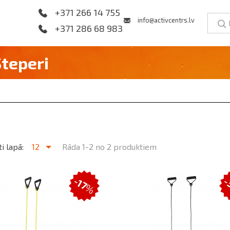
+371 266 14 755
info@activcentrs.lv
+371 286 68 983
Steperi
i lapā:
12
Rāda 1-2 no 2 produktiem
-
-17
%