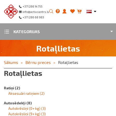
+371 266 14 755
info@activcentrs.lv
+371 286 68 983
KATEGORIJAS
Rotaļlietas
Sākums
Bērnu preces
Rotaļlietas
Rotaļlietas
Ratiņi
(2)
Aksesuāri ratiņiem
(2)
Autosēdekļi
(8)
Autokrēsliņi (0+ kg)
(3)
Autokrēsliņi (9+ kg)
(3)