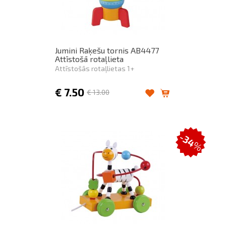
Jumini Raķešu tornis AB4477
Attīstošā rotaļlieta
Attīstošās rotaļlietas 1+
€
7.50
€
13.00
-34
%