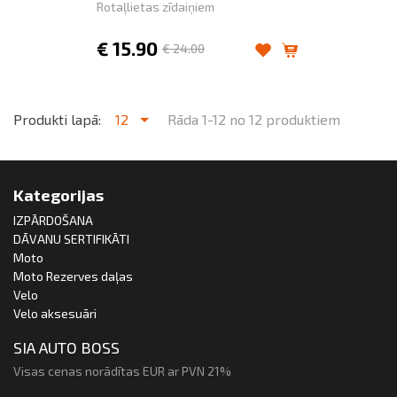
Rotaļlietas zīdaiņiem
€
15.90
€
24.00
Produkti lapā:
12
Rāda 1-12 no 12 produktiem
Kategorijas
IZPĀRDOŠANA
DĀVANU SERTIFIKĀTI
Moto
Moto Rezerves daļas
Velo
Velo aksesuāri
SIA AUTO BOSS
Visas cenas norādītas EUR ar PVN 21%