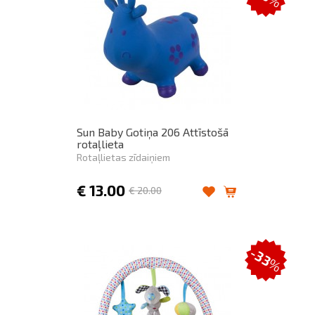
%
Sun Baby Gotiņa 206 Attīstošā
rotaļlieta
Rotaļlietas zīdaiņiem
€
13.00
€
20.00
-33
%