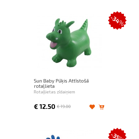
-34
%
Sun Baby Pūķis Attīstošā
rotaļlieta
Rotaļlietas zīdaiņiem
€
12.50
€
19.00
-35