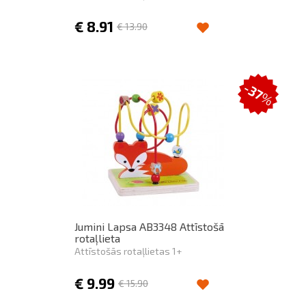
€
8.91
€
13.90
-37
%
Jumini Lapsa AB3348 Attīstošā
rotaļlieta
Attīstošās rotaļlietas 1+
€
9.99
€
15.90