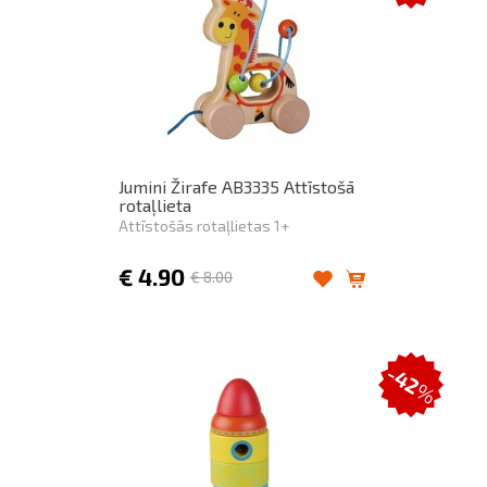
Jumini Žirafe AB3335 Attīstošā
rotaļlieta
Attīstošās rotaļlietas 1+
€
4.90
€
8.00
-42
%