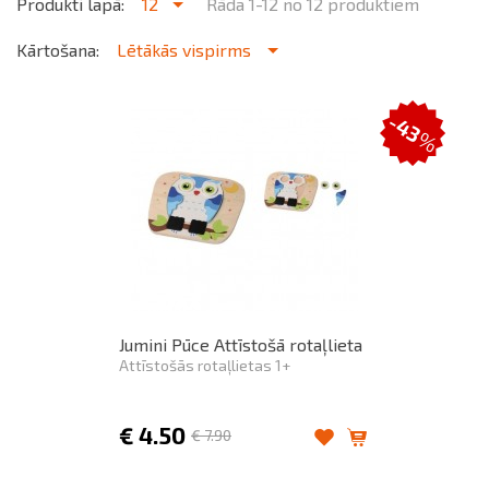
Produkti lapā:
12
Rāda 1-12 no 12 produktiem
Kārtošana:
Lētākās vispirms
-43
%
Jumini Pūce Attīstošā rotaļlieta
Attīstošās rotaļlietas 1+
€
4.50
€
7.90