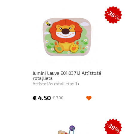
-36
%
Jumini Lauva E01.037.1.1 Attīstošā
rotaļlieta
Attīstošās rotaļlietas 1+
€
4.50
€
7.00
-39
%