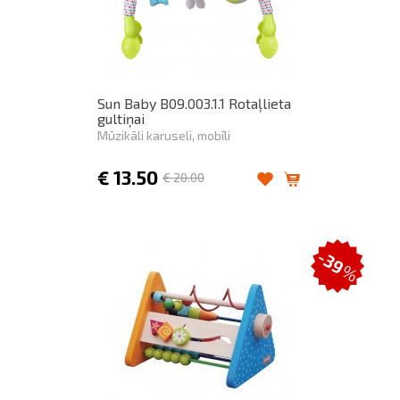
Sun Baby B09.003.1.1 Rotaļlieta
gultiņai
Mūzikāli karuseli, mobīli
€
13.50
€
20.00
-39
%