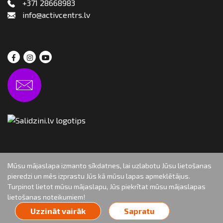
+371 28668983
info@activcentrs.lv
Mūsu mājaslapa izmanto sīkdatnes, lai uzlabotu Jūsu lietošanas
pieredzi un mēs izprastu Jūs kā mūsu lapas apmeklētājus.
Turpinot lietot mūsu mājaslapu, Jūs piekrītat mūsu mājaslapas
Autortiesības: aktivcentr.lv, 2019
lietošanas noteikumiem!
Uzzināt vairāk
Sapratu
Izstrāde & risinājumi: