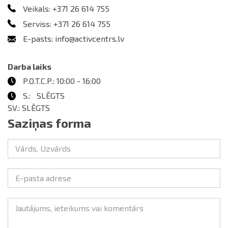
Veikals: +371 26 614 755
Serviss: +371 26 614 755​
E-pasts: info@activcentrs.lv
Darba laiks
P.O.T.C.P.: 10:00 - 16:00
S.: SLĒGTS
SV.: SLĒGTS
Saziņas forma
Vārds, Uzvārds
E-pasta adrese
Jautājums, ieteikums vai komentārs