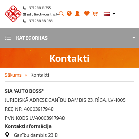
+371 266 14 755
info@activcentrs.lv
+371 286 68 983
KATEGORIJAS
Kontakti
Sākums
Kontakti
SIA "AUTO BOSS"
JURIDISKĀ ADRESE:GANĪBU DAMBIS 23, RĪGA, LV-1005
REĢ NR. 40003917948
PVN KODS LV40003917948
Kontaktinformācija
Ganību dambis 23 B