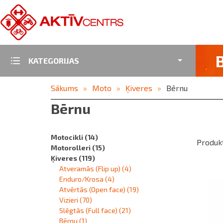
KATEGORIJAS
Sākums
Moto
Ķiveres
Bērnu
Bērnu
Motocikli
(14)
Produkt
Motorolleri
(15)
Ķiveres
(119)
Atveramās (Flip up)
(4)
Enduro/Krosa
(4)
Atvērtās (Open face)
(19)
Vizieri
(70)
Slēgtās (Full face)
(21)
Bērnu
(1)