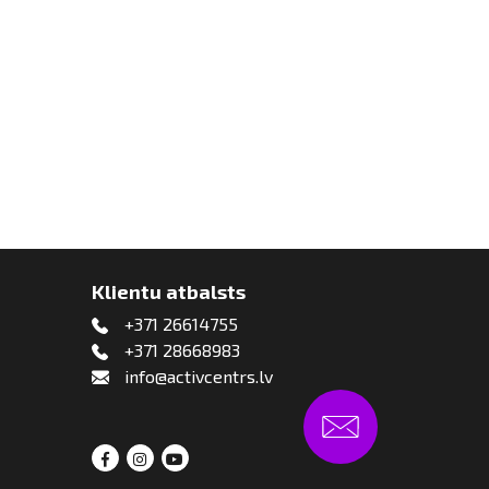
Klientu atbalsts
+371 26614755
+371 28668983
info@activcentrs.lv