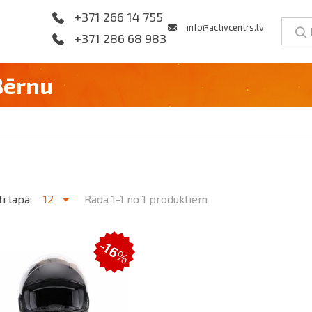
+371 266 14 755
info@activcentrs.lv
+371 286 68 983
Bērnu
i lapā:
12
Rāda 1-1 no 1 produktiem
-16
%