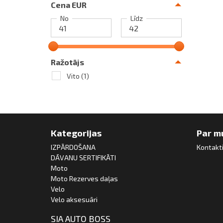
Cena EUR
No
Līdz
Ražotājs
Vito
(1)
Kategorijas
Par m
IZPĀRDOŠANA
Kontakt
DĀVANU SERTIFIKĀTI
Moto
Moto Rezerves daļas
Velo
Velo aksesuāri
SIA AUTO BOSS