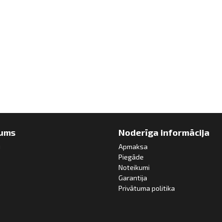
ums
Noderīga informācija
i
Apmaksa
Piegāde
Noteikumi
Garantija
Privātuma politika