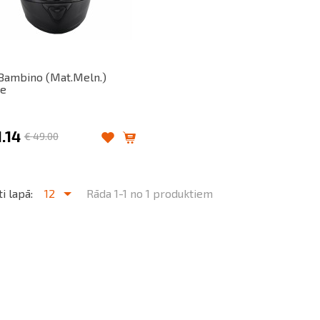
 Bambino (Mat.Meln.)
re
.14
€
49.00
i lapā:
12
Rāda 1-1 no 1 produktiem