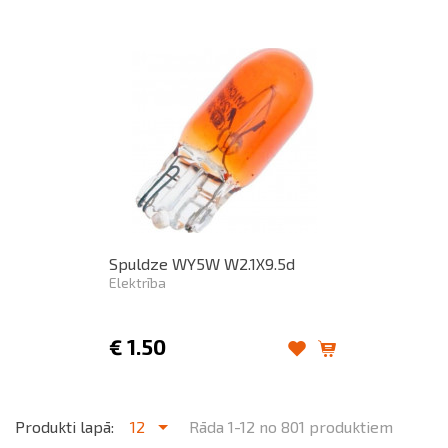
Spuldze WY5W W2.1X9.5d
Elektrība
€
1.50
Produkti lapā:
12
Rāda 1-12 no 801 produktiem