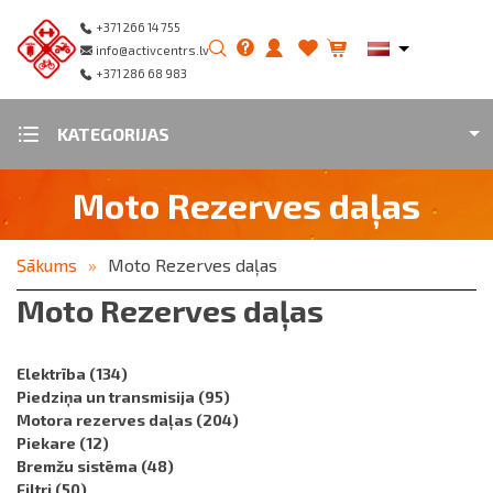
+371 266 14 755
info@activcentrs.lv
+371 286 68 983
KATEGORIJAS
Moto Rezerves daļas
Sākums
Moto Rezerves daļas
Moto Rezerves daļas
Elektrība
(134)
Piedziņa un transmisija
(95)
Motora rezerves daļas
(204)
Piekare
(12)
Bremžu sistēma
(48)
Filtri
(50)