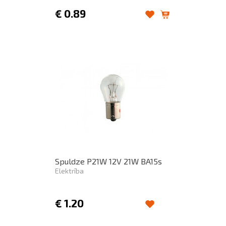
€
0.89
Spuldze P21W 12V 21W BA15s
Elektrība
€
1.20