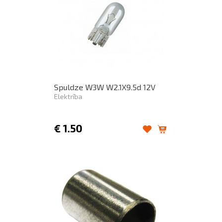
Spuldze W3W W2.1X9.5d 12V
Elektrība
€
1.50