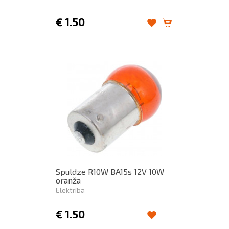
€
1.50
Spuldze R10W BA15s 12V 10W
oranža
Elektrība
€
1.50