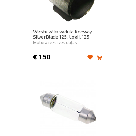
Vārstu vāka vadula Keeway
SilverBlade 125, Logik 125
Motora rezerves daļas
€
1.50