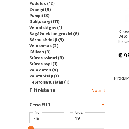
Pudeles
(12)
Zvaniņi
(9)
Pumpji
(3)
Dubļusargi
(11)
Veloatslēgas
(1)
Kros
Bagāžnieki un groziņi
(6)
Velo
Bērnu sēdekļi
(5)
Bikse
Velosomas
(2)
Kājiņas
(3)
€
4
Stūres rokturi
(8)
Stūres ragi
(1)
Velo datori
(4)
Veloturētāji
(1)
Produkt
Telefona turētāji
(1)
Filtrēšana
Notīrīt
Cena EUR
No
Līdz