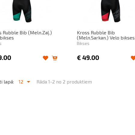
s Rubble Bib (Meln.Zaļ.)
Kross Rubble Bib
 bikses
(Meln.Sarkan.) Velo bikses
s
Bikses
9.00
€
49.00
i lapā:
12
Rāda 1-2 no 2 produktiem