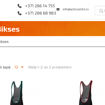
+371 266 14 755
info@activcentrs.lv
+371 286 68 983
Bikses
ikses
i lapā:
12
Rāda 1-2 no 2 produktiem