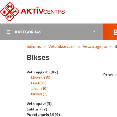
KATEGORIJAS
Sākums
Velo aksesuāri
Velo apģerbi
B
Bikses
Velo apģerbi
(42)
Produkt
Ķiveres
(15)
Cimdi
(15)
Jakas
(10)
Bikses
(2)
Velo apavi
(3)
Lukturi
(12)
Pudeļu turētāji
(9)