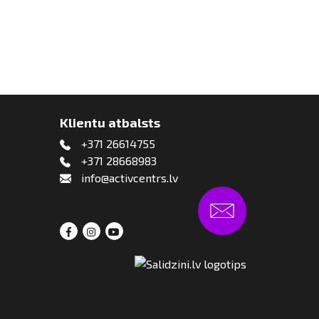
Klientu atbalsts
+371 26614755
+371 28668983
info@activcentrs.lv