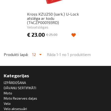
Kross KZU250 (sark.) U-Lock
atslēga ar kodu
(T4CZP000193RD)
Veloatslēgas
€
23.00
€
25.00
Produkti lapā:
12
Rāda 1-1 no 1 produktiem
Kategorijas
IZPĀRDOŠANA
DĀVANU SERTIFIKĀTI
Moto
Moto Rezerves daļas
Velo
Velo aksesuāri