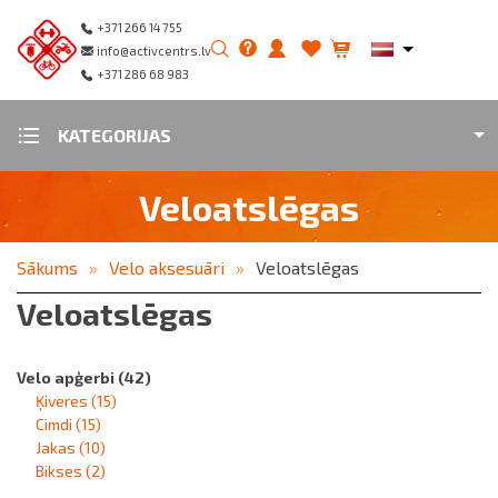
+371 266 14 755
info@activcentrs.lv
+371 286 68 983
KATEGORIJAS
Veloatslēgas
Sākums
Velo aksesuāri
Veloatslēgas
Veloatslēgas
Velo apģerbi
(42)
Ķiveres
(15)
Cimdi
(15)
Jakas
(10)
Bikses
(2)