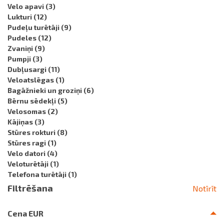
Velo apavi
(3)
Lukturi
(12)
Pudeļu turētāji
(9)
Pudeles
(12)
Zvaniņi
(9)
Pumpji
(3)
Dubļusargi
(11)
Veloatslēgas
(1)
Bagāžnieki un groziņi
(6)
Bērnu sēdekļi
(5)
Velosomas
(2)
Kājiņas
(3)
Stūres rokturi
(8)
Stūres ragi
(1)
Velo datori
(4)
Veloturētāji
(1)
Telefona turētāji
(1)
Filtrēšana
Notīrīt
Cena EUR