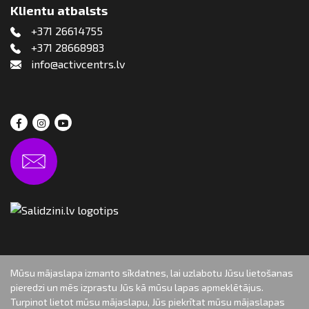
Klientu atbalsts
+371 26614755
+371 28668983
info@activcentrs.lv
Mūsu mājaslapa izmanto sīkdatnes, lai uzlabotu Jūsu lietošanas
pieredzi un mēs izprastu Jūs kā mūsu lapas apmeklētājus.
Turpinot lietot mūsu mājaslapu, Jūs piekrītat mūsu mājaslapas
Autortiesības: aktivcentr.lv, 2019