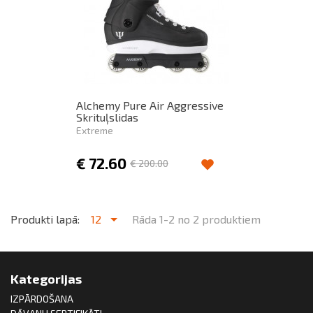
Alchemy Pure Air Aggressive
Skrituļslidas
Extreme
€
72.60
€
200.00
Produkti lapā:
12
Rāda 1-2 no 2 produktiem
Kategorijas
IZPĀRDOŠANA