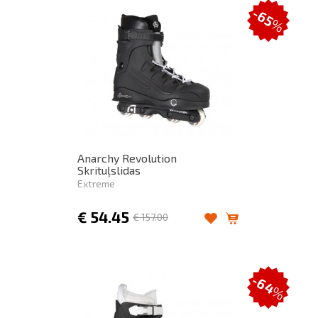
-65
%
Anarchy Revolution
Skrituļslidas
Extreme
€
54.45
€
157.00
-64
%