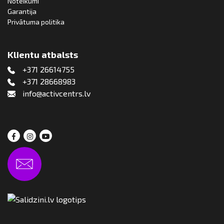
Noteikumi
Garantija
Privātuma politika
Klientu atbalsts
+371 26614755
+371 28668983
info@activcentrs.lv