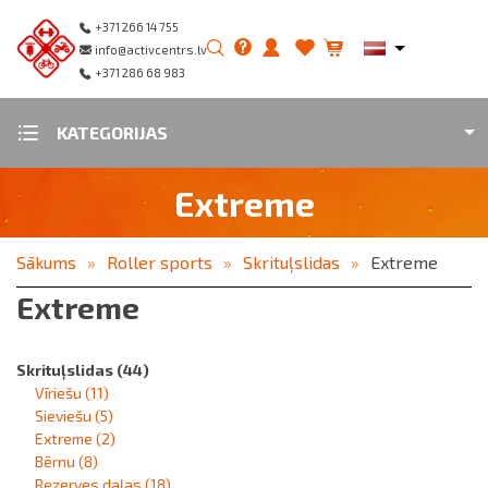
+371 266 14 755
info@activcentrs.lv
+371 286 68 983
KATEGORIJAS
Extreme
Sākums
Roller sports
Skrituļslidas
Extreme
Extreme
Skrituļslidas
(44)
Vīriešu
(11)
Sieviešu
(5)
Extreme
(2)
Bērnu
(8)
Rezerves daļas
(18)