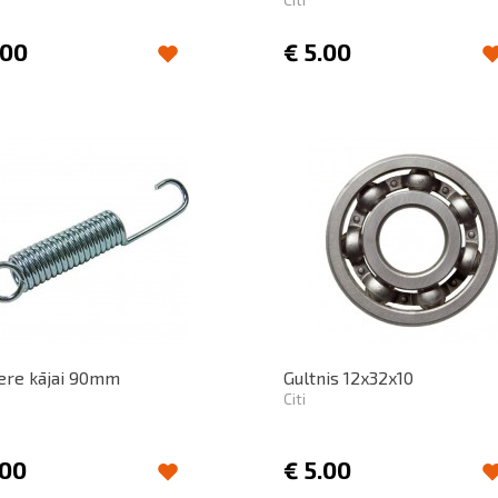
.00
€
5.00
ere kājai 90mm
Gultnis 12x32x10
Citi
.00
€
5.00