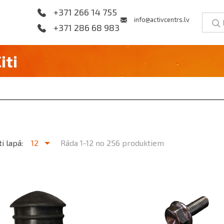
+371 266 14 755
info@activcentrs.lv
+371 286 68 983
iti
i lapā:
12
Rāda 1-12 no 256 produktiem