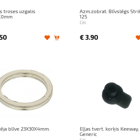
s troses uzgalis
Azm.zobrat. Blīvslēgs Stri
7.0mm
125
Citi
.50
€
3.90
tēja blīve 23X30X4mm.
Eļļas tvert. korķis Keeway,
Generic
Citi