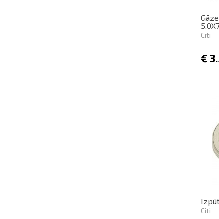
Gāze
5.0X
Citi
€
3
Izpū
Citi