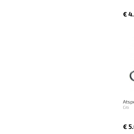
€
4
Atsp
Citi
€
5