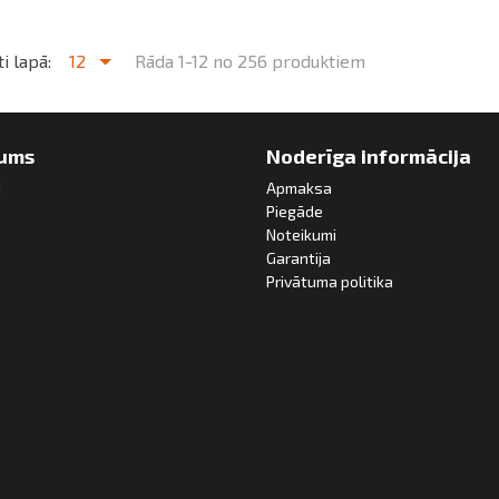
i lapā:
12
Rāda 1-12 no 256 produktiem
ums
Noderīga informācija
i
Apmaksa
Piegāde
Noteikumi
Garantija
Privātuma politika