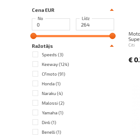
Cena EUR
No
Līdz
Moto
Super
Citi
Ražotājs
Speeds
(3)
€
0
Keeway
(124)
CFmoto
(91)
Honda
(1)
Naraku
(4)
Malossi
(2)
Yamaha
(1)
Dinli
(1)
Benelli
(1)