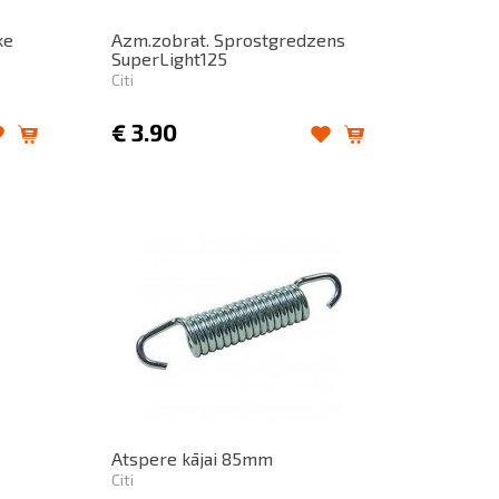
ke
Azm.zobrat. Sprostgredzens
SuperLight125
Citi
€
3.90
Atspere kājai 85mm
Citi