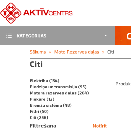
C
KATEGORIJAS
Sākums
Moto Rezerves daļas
Citi
Citi
Elektrība
(134)
Produkt
Piedziņa un transmisija
(95)
Motora rezerves daļas
(204)
Piekare
(12)
Bremžu sistēma
(48)
Filtri
(50)
Citi
(256)
Filtrēšana
Notīrīt