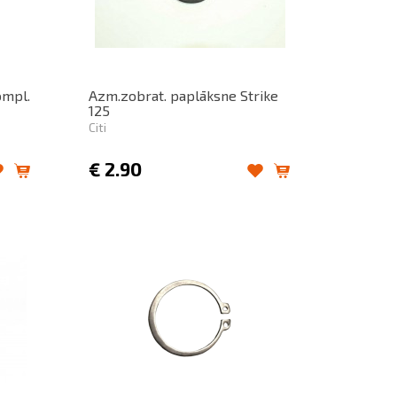
ompl.
Azm.zobrat. paplāksne Strike
125
Citi
€
2.90