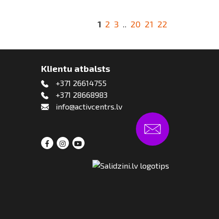
1
2
3
..
20
21
22
Klientu atbalsts
+371 26614755
+371 28668983
info@activcentrs.lv