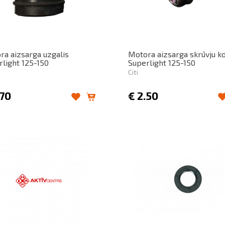
ra aizsarga uzgalis
Motora aizsarga skrūvju k
light 125-150
Superlight 125-150
Citi
.70
€
2.50