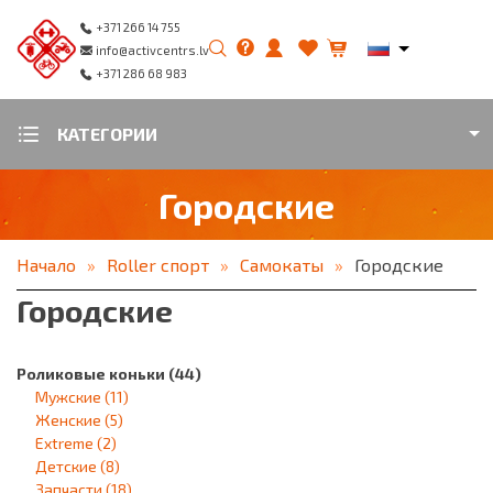
+371 266 14 755
info@activcentrs.lv
+371 286 68 983
КАТЕГОРИИ
Городские
Начало
Roller спорт
Самокаты
Городские
Городские
Роликовые коньки
(44)
Мужские
(11)
Женские
(5)
Extreme
(2)
Детские
(8)
Запчасти
(18)