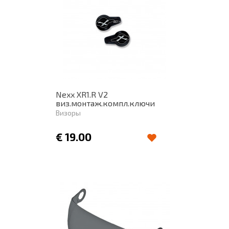
Nexx XR1.R V2
виз.монтаж.компл.ключи
Визоры
€
19.00