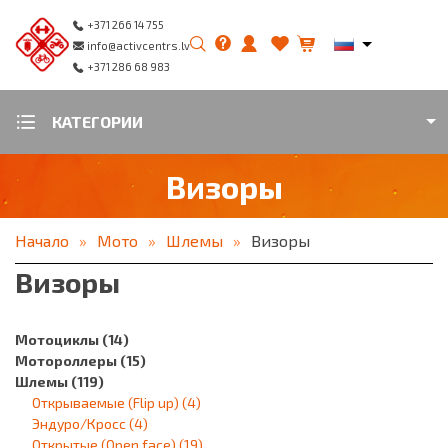
+371 266 14 755
info@activcentrs.lv
+371 286 68 983
КАТЕГОРИИ
Визоры
Начало
Мото
Шлемы
Визоры
Визоры
Мотоциклы
(14)
Мотороллеры
(15)
Шлемы
(119)
Открываемые (Flip up)
(4)
Эндуро/Кросс
(4)
Открытые (Open face)
(19)